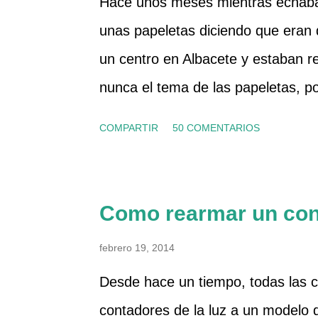
Hace unos meses mientras echába
agua a la caldera, que es el segund
unas papeletas diciendo que eran d
color azul). También he abierto un 
un centro en Albacete y estaban 
cual no salía nada ya que había co
nunca el tema de las papeletas, p
Para quitar el tapón del filtro, prim
sirven para algo o no, ni conozco 
COMPARTIR
50 COMENTARIOS
pero al final compramos una. Y de
porque las vendía como rosquilla
otra chica que también vendía, y al
Como rearmar un cont
distinto y ya me picó la curiosida
febrero 19, 2014
información sobre ellos, y la mita
Desde hace un tiempo, todas las 
catalana que se llama Músicos por 
contadores de la luz a un modelo di
si parece que hace cosas, ya por 