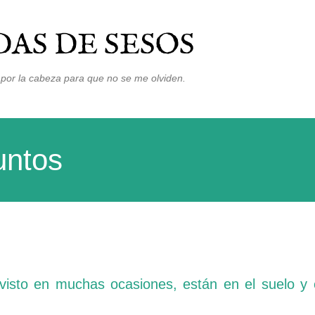
Ir al contenido principal
AS DE SESOS
por la cabeza para que no se me olviden.
untos
 visto en muchas ocasiones, están en el suelo y 