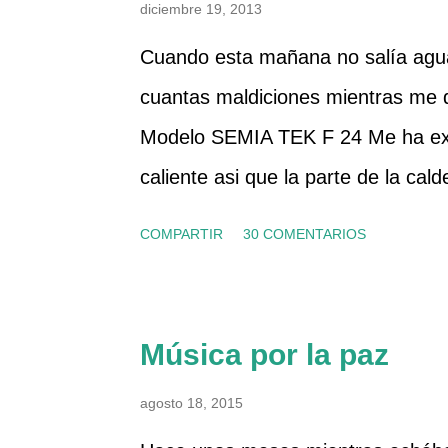
diciembre 19, 2013
n
c
Cuando esta mañana no salía agua
o
m
cuantas maldiciones mientras me
e
n
Modelo SEMIA TEK F 24 Me ha ext
t
a
caliente asi que la parte de la cal
r
i
que el suministro de gas y luz era
o
COMPARTIR
30 COMENTARIOS
rearme, la he apagado un par de ve
fría. La presión del manómetro ta
manual en pdf y he visto que tiene u
Música por la paz
agua sanitaria, asi que me he disp
agosto 18, 2015
he desconectado de la corriente, h