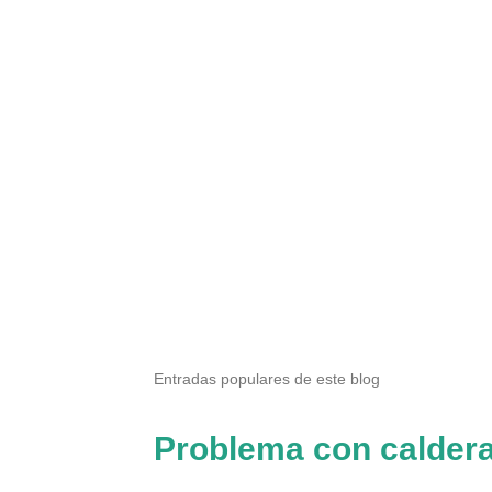
P
u
b
l
Entradas populares de este blog
i
c
a
Problema con calder
r
u