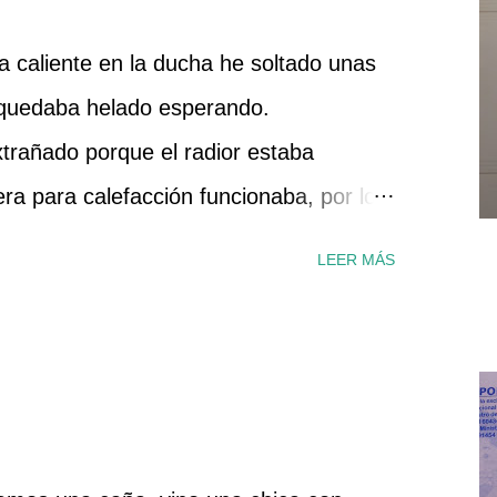
 caliente en la ducha he soltado unas
 quedaba helado esperando.
rañado porque el radior estaba
dera para calefacción funcionaba, por lo
 correcto. Le he dado al botón de
LEER MÁS
ces y nada, por el grifo solo salía agua
mbién era correcta. He conseguido el
n filtro en la entrada del circuito de
uesto ha echarle un ojo. Por supuesto lo
e cortado el gas y la llave de entrada de