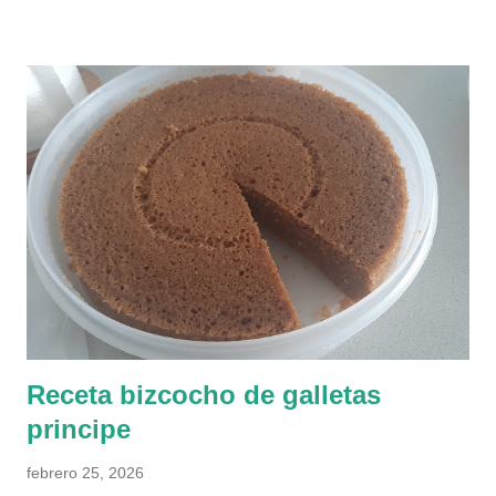
girasol 200 ml vino blanco (un brick pequeño) 1 cucharada
pequeña de pimentón 1 cucharada pequeña de sal 1
cucharada pequeña de azúcar 1 cucharada pequeña de
bicarbonato 1/2 kg harina (lo que admita) Se amasa todo bien
en un bol/amasadora. Debe quedar una consistencia un poco
chiclosa, que se pueda manejar y no se pegue a los dedos.
Dejarla reposar en un cuenco cubierta con un paño 1 hora. El
relleno 325-400 gr de sofrito de tomate y cebolla (como por
ejemplo este ) 200 gr de bonito, atún, melva... (4 latas) 3
huevos duros (luego usaremos otro más para pintar) 75 gr de
aceit...
Receta bizcocho de galletas
principe
febrero 25, 2026