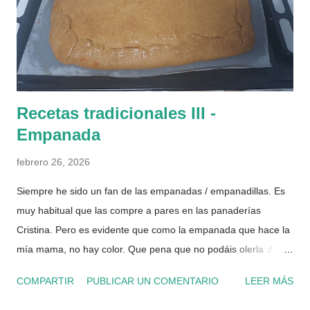
que decir que el número de matrimonios también ha
descendido un 20%. El ratio actual (en números gordos y
aproximado) es que por cada 2 matrimonios que se cele...
Recetas tradicionales III -
Empanada
febrero 26, 2026
Siempre he sido un fan de las empanadas / empanadillas. Es
muy habitual que las compre a pares en las panaderías
Cristina. Pero es evidente que como la empanada que hace la
mía mama, no hay color. Que pena que no podáis olerla :/
Hablo de las tradicionales de pisto, aunque las argentinas
COMPARTIR
PUBLICAR UN COMENTARIO
LEER MÁS
también me encantan. Receta para una empanada de unos 2
kg (una bandeja entera de horno). La masa 200 ml aceite