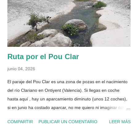
internet, me encontré que la susodicha valía entre 20 y 60€
cada una o_O! Decidí pasarme por una tienda local de
repuestos y cuando pregunté, al ver que tenía que ver el
tarifario ya me mosquee... 34€ y que no tenía stoc...
Ruta por el Pou Clar
junio 04, 2026
El paraje del Pou Clar es una zona de pozas en el nacimiento
del río Clariano en Ontiyent (Valencia). Si llegas en coche
hasta aquí , hay un aparcamiento diminuto (unos 12 coches),
si en junio ha costado aparcar, no me quiero ni imaginar como
debía ponerse en verano antes de que prohibieran el acceso
COMPARTIR
PUBLICAR UN COMENTARIO
LEER MÁS
con coche en julio y agosto. En esos dos meses es obligatorio
reservar para poder bajar al paraje y hay un servicio de