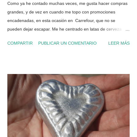
Como ya he contado muchas veces, me gusta hacer compras
grandes, y de vez en cuando me topo con promociones
encadenadas, en esta ocasión en Carrefour, que no se
pueden dejar escapar. Me he centrado en latas de cerveza
Amstel, ya que cuando quise reaccionar, la Mahou estaba ya
COMPARTIR
PUBLICAR UN COMENTARIO
LEER MÁS
sin stock. ¿Por qué pagarla a 0,74€ cuando la puedes tener a
0,06€? Cerveza Amstel 100% Malta pack 28 latas 33 cl. cuyo
precio actual en Carrefour (mayo 2026) es de 20,72€, lo que
arroja un coste de 0,74€ por lata. El general precio suele
rondar entre los 0,60€ ~ 0,75€, aunque puede llegar a bajar
hasta los 0,50€ con alguna oferta. 1º pedido He encadenado
las siguientes promociones en un pedido que originalmente
costaba 120,36€ Descuentos directos en la compra 5€ por
nueva alta en la APP del móvil del Club Carrefour 5€ por
compra superior a 120€ con método de envío recogida en
hipermercado 15€ por ser el primer pedido online Descuentos