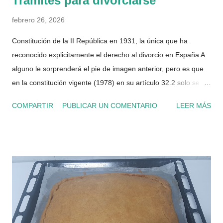
Trámites para divorciarse
febrero 26, 2026
Constitución de la II República en 1931, la única que ha
reconocido explicitamente el derecho al divorcio en España A
alguno le sorprenderá el pie de imagen anterior, pero es que
en la constitución vigente (1978) en su artículo 32.2 solo se
limita a indicar, que " La ley regulará ... ... las causas de
COMPARTIR
PUBLICAR UN COMENTARIO
LEER MÁS
separación y disolución y sus efectos" . No fue hasta la
promulgación de la Ley 30/1981, cuando realmente se reguló
(y legalizó) el divorcio en democracia. Solo un apunte
estadístico antes de comenzar con la burrocracia. Quien me
conoce, sabe que me gusta hablar teniendo la certeza de lo
que digo, y aunque a mi me pueda parecer otra cosa, los
datos están ahí. He ido a la web del INE y he consultado el
número total de divorcios anuales en el histórico desde el 2005
y, para mi sorpresa, ha bajado un 37%, aunque también hay