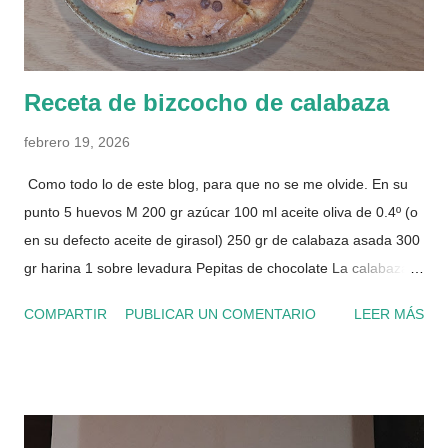
Receta de bizcocho de calabaza
febrero 19, 2026
Como todo lo de este blog, para que no se me olvide. En su
punto 5 huevos M 200 gr azúcar 100 ml aceite oliva de 0.4º (o
en su defecto aceite de girasol) 250 gr de calabaza asada 300
gr harina 1 sobre levadura Pepitas de chocolate La calabaza la
puedes comprar ya asada en una panadería del Mercado de
COMPARTIR
PUBLICAR UN COMENTARIO
LEER MÁS
Villacerrada. Incorporas todos los ingredientes (menos las
pepitas) con la batidora. Coges un papel de horno y lo
empapas de agua, los estrujas y lo pones sobre el molde para
que no se pegue. Yo uso uno circular desmontable de 25
centímetros. Una vez está la masa en el molde, échale las