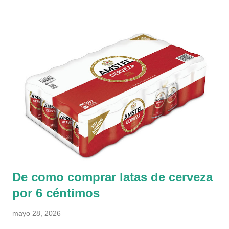
autobús gratuito para llegar (o si lo prefieres, tendrás que
andar 2 kilómetros desde Ontiyent). El curso del río es de
piedra continua, por lo que gran parte del recorrido se podía
hacer por la orilla, pero molaba más meter los pies al agua
fresquita, y de vez en cuando meterse hasta las rodillas Un
ratito por la orilla, un ratito por dentro Nuestra idea era hacer
esta ruta (siempre por el curso del río), pero cuando
llevábamos apenas un kilómetro (de los 3 previstos), nos
hemos dado la vuelta porque empezaba a haber mucha
vegetación. Luego mirando en el mapa,...
De como comprar latas de cerveza
por 6 céntimos
mayo 28, 2026