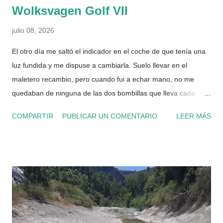
Wolksvagen Golf VII
julio 08, 2026
El otro día me saltó el indicador en el coche de que tenía una
luz fundida y me dispuse a cambiarla. Suelo llevar en el
maletero recambio, pero cuando fui a echar mano, no me
quedaban de ninguna de las dos bombillas que lleva cada
faro, así que me dije, compro una pareja nueva de cada y así
COMPARTIR
PUBLICAR UN COMENTARIO
LEER MÁS
ya las tengo. Es recomendable cambiar siempre por parejas
las bombillas, ya que nunca son del todo iguales, y mejor
llevarlas a la par. La bombilla de la luz de posición es una muy
común y sencilla de encontrar en cualquier sitio, es la H7, la
puedes encontrar a partir de 3€ o 4€ y ya lo que te quieras
gastar. A la izquierda la H7 con el casquillo que lleva el coche
La sorpresa vino con la otra, la H15, que es a la vez la de
cruce (cortas) y la de carretera (largas), cuando miré por