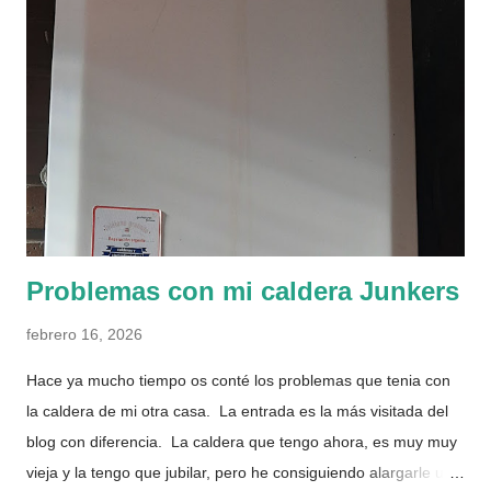
pepitas por encima. Y lo metes al horno 40 minutos a 180°
arriba y abajo sin ventilador. Cuando haya pasado el tiempo y
este dorado por arriba, pínchalo para ver si aun estuviera
crudo por el medio (yo uso el hierro/madera de un pincho
moruno). Tierno y con un montón de sabor
Problemas con mi caldera Junkers
febrero 16, 2026
Hace ya mucho tiempo os conté los problemas que tenia con
la caldera de mi otra casa. La entrada es la más visitada del
blog con diferencia. La caldera que tengo ahora, es muy muy
vieja y la tengo que jubilar, pero he consiguiendo alargarle un