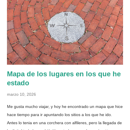
Fue entonces cuando investigué cuanto valía el aluminio, ya
que no entendía como todo esas latas se tiraban a la basura
directamente. Tras un poco de búsqueda, obtuve la respuesta,
el kilo de aluminio de las latas en una chatarrería se paga a
poco más de 0,50€/kg y para obtener un kilo hacen falta unas
70. Vamos que, evidentemente, apenas hay negocio a
pequeña escala y por eso se tiran a...
Mapa de los lugares en los que he
estado
marzo 10, 2026
Me gusta mucho viajar, y hoy he encontrado un mapa que hice
hace tiempo para ir apuntando los sitios a los que he ido.
Antes lo tenia en una corchera con alfileres, pero la llegada de