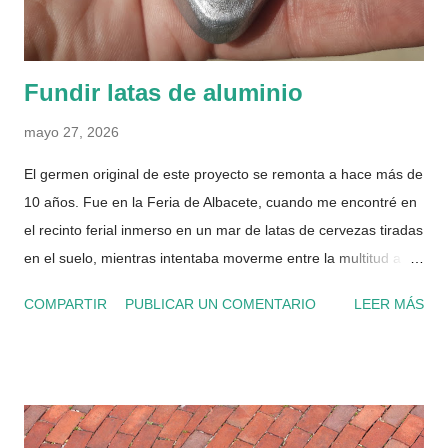
en próximas compras El 1% en el cheque ahorro del Club ...
Fundir latas de aluminio
mayo 27, 2026
El germen original de este proyecto se remonta a hace más de
10 años. Fue en la Feria de Albacete, cuando me encontré en
el recinto ferial inmerso en un mar de latas de cervezas tiradas
en el suelo, mientras intentaba moverme entre la multitud a
otro sitio donde cenar. Me di cuenta del absoluto desperdicio
COMPARTIR
PUBLICAR UN COMENTARIO
LEER MÁS
de materiales, como el aluminio, que son de usar y tirar en
cantidades de decenas de miles durante los 10 días de feria.
Un material muy sencillo de reciclar, pero que para obtenerlo
inicialmente es necesario una ingente cantidad de energía,
además de que se degrada el entorno natural una barbaridad.