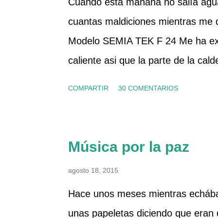
Cuando esta mañana no salía agua
cuantas maldiciones mientras me
Modelo SEMIA TEK F 24 Me ha ext
caliente asi que la parte de la cal
que el suministro de gas y luz era
COMPARTIR
30 COMENTARIOS
rearme, la he apagado un par de ve
fría. La presión del manómetro ta
manual en pdf y he visto que tiene u
Música por la paz
agua sanitaria, asi que me he disp
agosto 18, 2015
he desconectado de la corriente, h
Hace unos meses mientras echába
agua a la caldera, que es el segund
unas papeletas diciendo que eran d
color azul). También he abierto un 