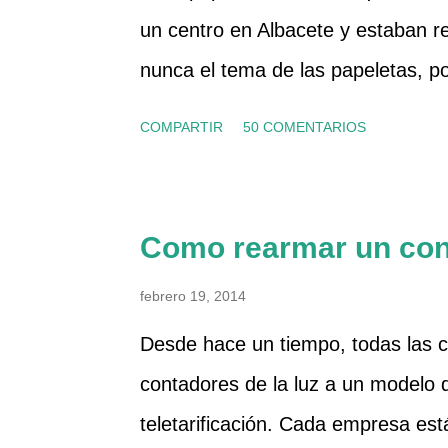
un centro en Albacete y estaban 
cual no salía nada ya que había co
nunca el tema de las papeletas, p
Para quitar el tapón del filtro, prim
sirven para algo o no, ni conozco 
COMPARTIR
50 COMENTARIOS
pero al final compramos una. Y de
porque las vendía como rosquilla
otra chica que también vendía, y al
Como rearmar un cont
distinto y ya me picó la curiosida
febrero 19, 2014
información sobre ellos, y la mita
Desde hace un tiempo, todas las 
catalana que se llama Músicos por 
contadores de la luz a un modelo di
si parece que hace cosas, ya por 
teletarificación. Cada empresa est
noticias en los medios con datos 