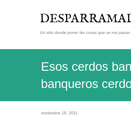
DESPARRAMAD
Un sitio donde poner las cosas que se me pasan 
Esos cerdos ban
banqueros cerd
noviembre 18, 2011