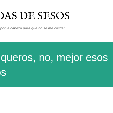
Ir al contenido principal
AS DE SESOS
por la cabeza para que no se me olviden.
queros, no, mejor esos
os