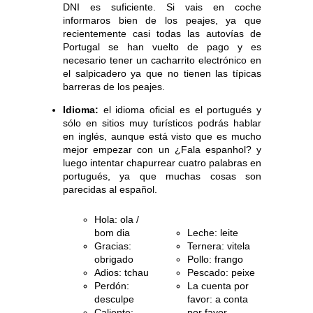
DNI es suficiente. Si vais en coche
informaros bien de los peajes, ya que
recientemente casi todas las autovías de
Portugal se han vuelto de pago y es
necesario tener un cacharrito electrónico en
el salpicadero ya que no tienen las típicas
barreras de los peajes.
Idioma:
el idioma oficial es el portugués y
sólo en sitios muy turísticos podrás hablar
en inglés, aunque está visto que es mucho
mejor empezar con un ¿Fala espanhol? y
luego intentar chapurrear cuatro palabras en
portugués, ya que muchas cosas son
parecidas al español.
Hola: ola /
bom dia
Leche: leite
Gracias:
Ternera: vitela
obrigado
Pollo: frango
Adios: tchau
Pescado: peixe
Perdón:
La cuenta por
desculpe
favor: a conta
Caliente:
por favor