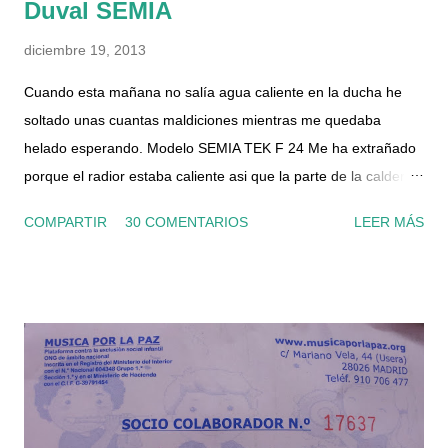
Duval SEMIA
o
diciembre 19, 2013
Cuando esta mañana no salía agua caliente en la ducha he
soltado unas cuantas maldiciones mientras me quedaba
helado esperando. Modelo SEMIA TEK F 24 Me ha extrañado
porque el radior estaba caliente asi que la parte de la caldera
para calefacción funcionaba, por lo que el suministro de gas y
COMPARTIR
30 COMENTARIOS
LEER MÁS
luz era correcto. Le he dado al botón de rearme, la he
apagado un par de veces y nada, por el grifo solo salía agua
fría. La presión del manómetro también era correcta. He
conseguido el manual en pdf y he visto que tiene un filtro en la
entrada del circuito de agua sanitaria, asi que me he dispuesto
ha echarle un ojo. Por supuesto lo he desconectado de la
corriente, he cortado el gas y la llave de entrada de agua a la
caldera, que es el segundo tubo de la izquierda (la llave es de