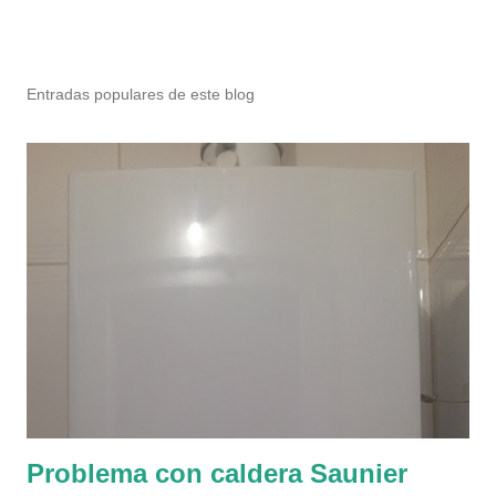
P
u
b
Entradas populares de este blog
l
i
c
a
r
u
n
c
o
m
e
n
t
a
r
Problema con caldera Saunier
i