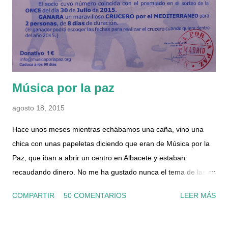
color azul). También he abierto un grifo de agua caliente del
baño, por el cual no salía nada ya que había cortado la
entrada de agua en la caldera. Para quitar el tapón del filtro,
primero hay q...
Música por la paz
agosto 18, 2015
Hace unos meses mientras echábamos una caña, vino una
chica con unas papeletas diciendo que eran de Música por la
Paz, que iban a abrir un centro en Albacete y estaban
recaudando dinero. No me ha gustado nunca el tema de las
papeletas, porque la verdad nunca se si realmente sirven para
COMPARTIR
50 COMENTARIOS
LEER MÁS
algo o no, ni conozco a nadie que le haya tocado algo nunca...
pero al final compramos una. Y desde luego que no fuimos los