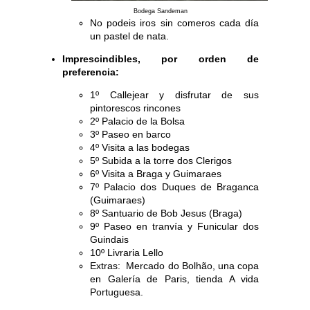
Bodega Sandeman
No podeis iros sin comeros cada día
un pastel de nata.
Imprescindibles, por orden de
preferencia:
1º Callejear y disfrutar de sus
pintorescos rincones
2º Palacio de la Bolsa
3º Paseo en barco
4º Visita a las bodegas
5º
Subida a la torre dos Clerigos
6º
Visita a Braga y Guimaraes
7º
Palacio dos Duques de Braganca
(Guimaraes)
8º
Santuario de Bob Jesus (Braga)
9º
Paseo en tranvía y Funicular dos
Guindais
10º
Livraria Lello
Extras: Mercado do Bolhão, u
na copa
en Galería de Paris, tienda A vida
Portuguesa.