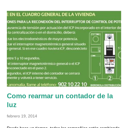
únicos, porque las vendía como rosquillas. Hace unos días,
nos encontramos con otra chica que también vendía, y al día
siguiente otra vez otro chico distinto y ya me picó la curiosidad.
Cuando buscas en internet apenas hay información sobre
ellos, y la mitad de lo que aparece es de otra asociación
catalana que se llama Músicos por la paz y la integración ,
estos al menos si parece que hace cosas, ya por lo menos
actualizan el facebook y hay noticias en los medios con datos
concretos de actuaciones y eventos. Sobre la que nos atiene,
en su web realmente no hay n...
Como rearmar un contador de la
luz
febrero 19, 2014
Desde hace un tiempo, todas las compañías están cambiando