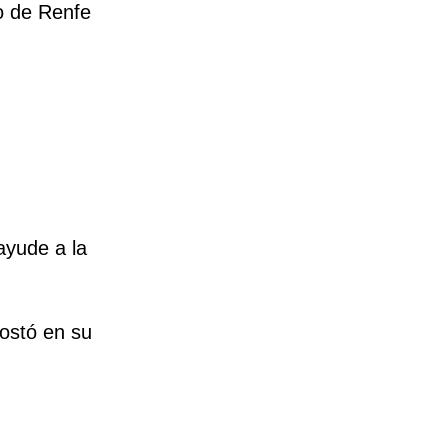
o de Renfe
ayude a la
costó en su