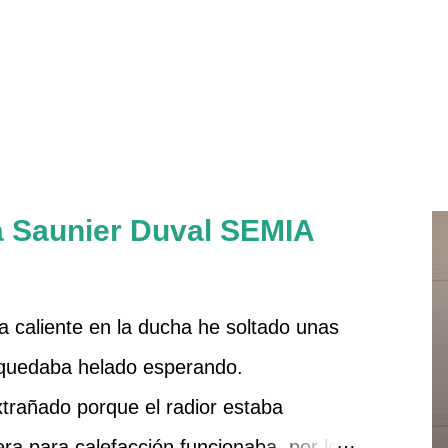
a Saunier Duval SEMIA
 caliente en la ducha he soltado unas
 quedaba helado esperando.
rañado porque el radior estaba
dera para calefacción funcionaba, por lo