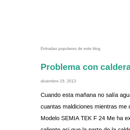
P
u
b
l
Entradas populares de este blog
i
c
a
Problema con calder
r
u
diciembre 19, 2013
n
c
Cuando esta mañana no salía agua
o
m
cuantas maldiciones mientras me
e
n
Modelo SEMIA TEK F 24 Me ha ext
t
a
caliente asi que la parte de la cal