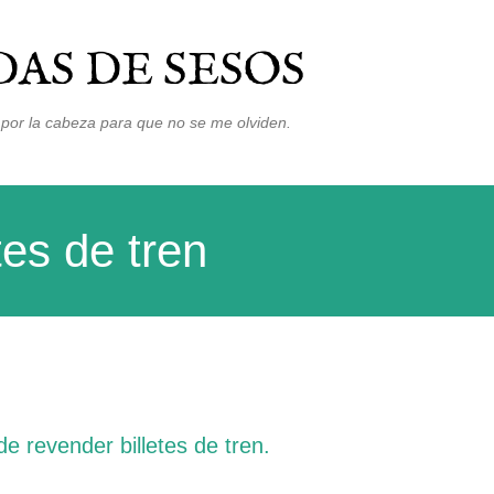
Ir al contenido principal
AS DE SESOS
por la cabeza para que no se me olviden.
tes de tren
 revender billetes de tren.