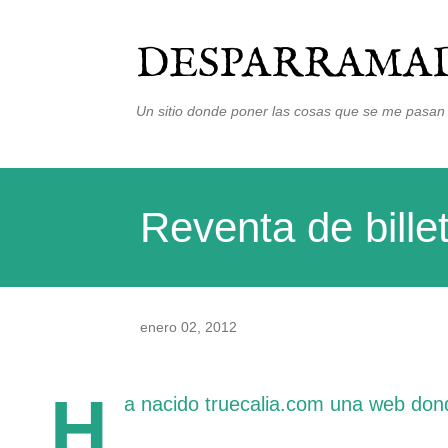
DESPARRAMAD
Un sitio donde poner las cosas que se me pasan 
Reventa de bille
enero 02, 2012
H
a nacido
truecalia.com
una web donde