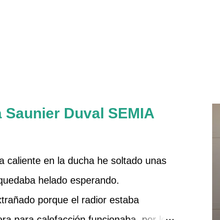
a Saunier Duval SEMIA
 caliente en la ducha he soltado unas
 quedaba helado esperando.
rañado porque el radior estaba
dera para calefacción funcionaba, por lo