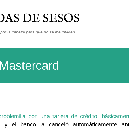
Ir al contenido principal
AS DE SESOS
por la cabeza para que no se me olviden.
 Mastercard
oblemilla con una tarjeta de crédito, básicame
 y el banco la canceló automáticamente an