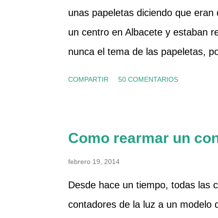
unas papeletas diciendo que eran d
color azul). También he abierto un 
un centro en Albacete y estaban 
cual no salía nada ya que había co
nunca el tema de las papeletas, p
Para quitar el tapón del filtro, prim
sirven para algo o no, ni conozco 
COMPARTIR
50 COMENTARIOS
pero al final compramos una. Y de
porque las vendía como rosquilla
otra chica que también vendía, y al
Como rearmar un cont
distinto y ya me picó la curiosida
febrero 19, 2014
información sobre ellos, y la mita
Desde hace un tiempo, todas las 
catalana que se llama Músicos por 
contadores de la luz a un modelo di
si parece que hace cosas, ya por 