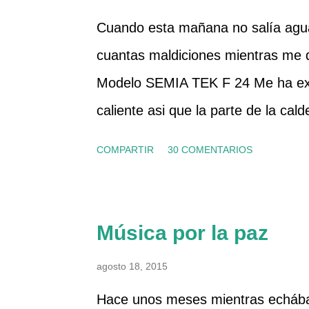
Cuando esta mañana no salía agua
cuantas maldiciones mientras me
Modelo SEMIA TEK F 24 Me ha ext
caliente asi que la parte de la cal
que el suministro de gas y luz era
COMPARTIR
30 COMENTARIOS
rearme, la he apagado un par de ve
fría. La presión del manómetro ta
manual en pdf y he visto que tiene u
Música por la paz
agua sanitaria, asi que me he disp
agosto 18, 2015
he desconectado de la corriente, h
Hace unos meses mientras echába
agua a la caldera, que es el segund