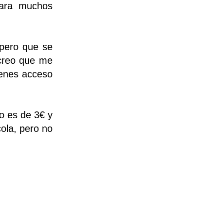
para muchos
 pero que se
 creo que me
ienes acceso
io es de 3€ y
cola, pero no