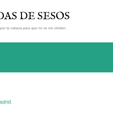
Ir al contenido principal
AS DE SESOS
por la cabeza para que no se me olviden.
adrid
.