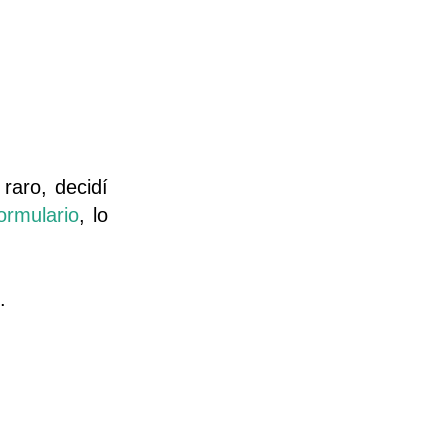
raro, decidí
ormulario
, lo
.