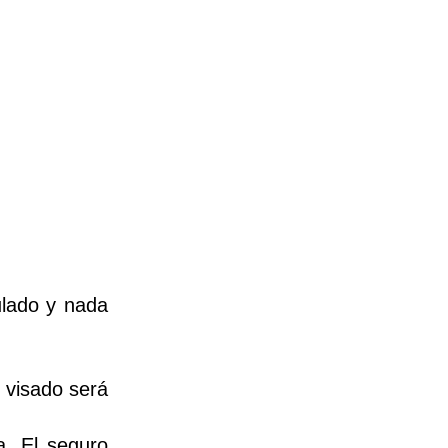
ulado y nada
 visado será
a. El seguro