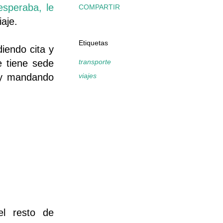
esperaba, le
COMPARTIR
iaje.
Etiquetas
diendo cita y
e tiene sede
transporte
o y mandando
viajes
el resto de