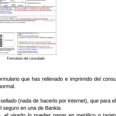
Formulario del consulado
rmulario que has rellenado e imprimido del cons
normal.
ellado (nada de hacerlo por internet), que para el
el seguro en una de Bankia
a, el visado lo puedes pagar en metálico o tarjet