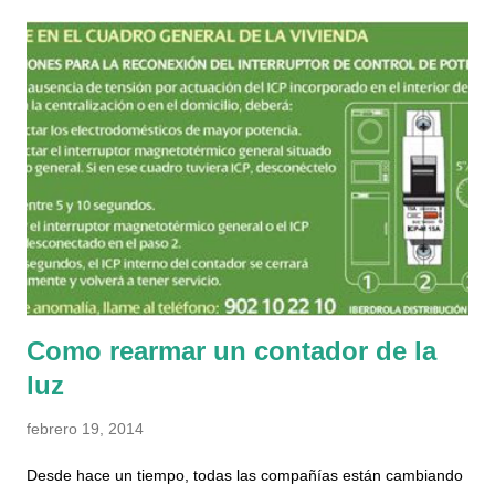
nos encontramos con otra chica que también vendía, y al día
siguiente otra vez otro chico distinto y ya me picó la curiosidad.
Cuando buscas en internet apenas hay información sobre
ellos, y la mitad de lo que aparece es de otra asociación
catalana que se llama Músicos por la paz y la integración ,
estos al menos si parece que hace cosas, ya por lo menos
actualizan el facebook y hay noticias en los medios con datos
concretos de actuaciones y eventos. Sobre la que nos atiene,
en su web realmente no hay n...
Como rearmar un contador de la
luz
febrero 19, 2014
Desde hace un tiempo, todas las compañías están cambiando