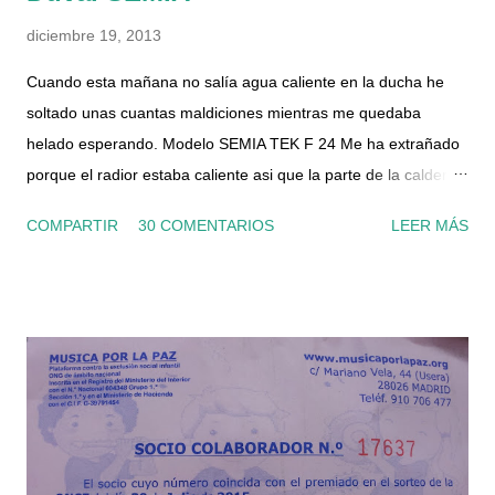
diciembre 19, 2013
Cuando esta mañana no salía agua caliente en la ducha he
soltado unas cuantas maldiciones mientras me quedaba
helado esperando. Modelo SEMIA TEK F 24 Me ha extrañado
porque el radior estaba caliente asi que la parte de la caldera
para calefacción funcionaba, por lo que el suministro de gas y
COMPARTIR
30 COMENTARIOS
LEER MÁS
luz era correcto. Le he dado al botón de rearme, la he
apagado un par de veces y nada, por el grifo solo salía agua
fría. La presión del manómetro también era correcta. He
conseguido el manual en pdf y he visto que tiene un filtro en la
entrada del circuito de agua sanitaria, asi que me he dispuesto
ha echarle un ojo. Por supuesto lo he desconectado de la
corriente, he cortado el gas y la llave de entrada de agua a la
caldera, que es el segundo tubo de la izquierda (la llave es de
color azul). También he abierto un grifo de agua caliente del