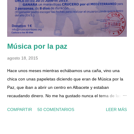
baño, por el cual no salía nada ya que había cortado la
entrada de agua en la caldera. Para quitar el tapón del filtro,
primero hay q...
Música por la paz
agosto 18, 2015
Hace unos meses mientras echábamos una caña, vino una
chica con unas papeletas diciendo que eran de Música por la
Paz, que iban a abrir un centro en Albacete y estaban
recaudando dinero. No me ha gustado nunca el tema de las
papeletas, porque la verdad nunca se si realmente sirven para
COMPARTIR
50 COMENTARIOS
LEER MÁS
algo o no, ni conozco a nadie que le haya tocado algo nunca...
pero al final compramos una. Y desde luego que no fuimos los
únicos, porque las vendía como rosquillas. Hace unos días,