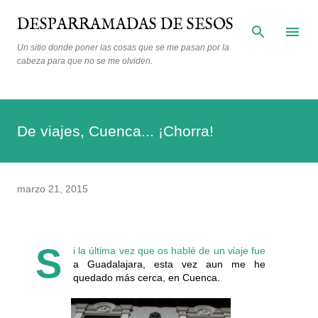
Ir al contenido principal
DESPARRAMADAS DE SESOS
Un sitio donde poner las cosas que se me pasan por la
cabeza para que no se me olviden.
De viajes, Cuenca... ¡Chorra!
marzo 21, 2015
S
i la última vez que os hablé de un viaje fue
a Guadalajara, esta vez aun me he
quedado más cerca, en Cuenca.