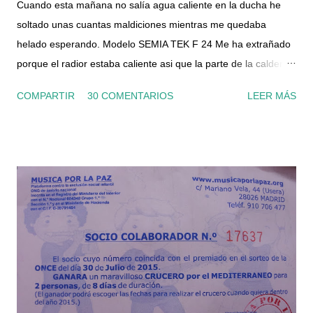
Cuando esta mañana no salía agua caliente en la ducha he
soltado unas cuantas maldiciones mientras me quedaba
helado esperando. Modelo SEMIA TEK F 24 Me ha extrañado
porque el radior estaba caliente asi que la parte de la caldera
para calefacción funcionaba, por lo que el suministro de gas y
COMPARTIR
30 COMENTARIOS
LEER MÁS
luz era correcto. Le he dado al botón de rearme, la he
apagado un par de veces y nada, por el grifo solo salía agua
fría. La presión del manómetro también era correcta. He
conseguido el manual en pdf y he visto que tiene un filtro en la
entrada del circuito de agua sanitaria, asi que me he dispuesto
ha echarle un ojo. Por supuesto lo he desconectado de la
corriente, he cortado el gas y la llave de entrada de agua a la
caldera, que es el segundo tubo de la izquierda (la llave es de
color azul). También he abierto un grifo de agua caliente del
baño, por el cual no salía nada ya que había cortado la
entrada de agua en la caldera. Para quitar el tapón del filtro,