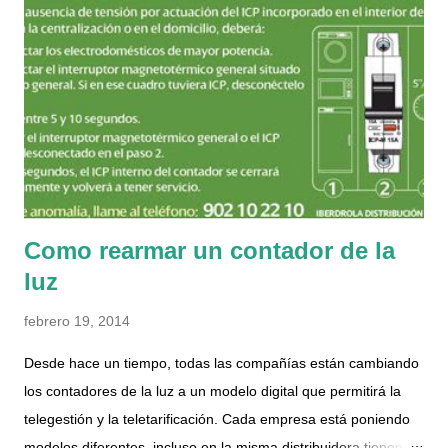
Cuando buscas en internet apenas hay información sobre
ellos, y la mitad de lo que aparece es de otra asociación
catalana que se llama Músicos por la paz y la integración ,
estos al menos si parece que hace cosas, ya por lo menos
actualizan el facebook y hay noticias en los medios con datos
concretos de actuaciones y eventos. Sobre la que nos atiene,
en su web realmente no hay n...
Como rearmar un contador de la
luz
febrero 19, 2014
Desde hace un tiempo, todas las compañías están cambiando
los contadores de la luz a un modelo digital que permitirá la
telegestión y la teletarificación. Cada empresa está poniendo
modelos diferentes, incluso en la misma distribuidora tienen