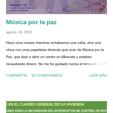
primero hay q...
Música por la paz
agosto 18, 2015
Hace unos meses mientras echábamos una caña, vino una
chica con unas papeletas diciendo que eran de Música por la
Paz, que iban a abrir un centro en Albacete y estaban
recaudando dinero. No me ha gustado nunca el tema de las
papeletas, porque la verdad nunca se si realmente sirven para
COMPARTIR
50 COMENTARIOS
LEER MÁS
algo o no, ni conozco a nadie que le haya tocado algo nunca...
pero al final compramos una. Y desde luego que no fuimos los
únicos, porque las vendía como rosquillas. Hace unos días,
nos encontramos con otra chica que también vendía, y al día
siguiente otra vez otro chico distinto y ya me picó la curiosidad.