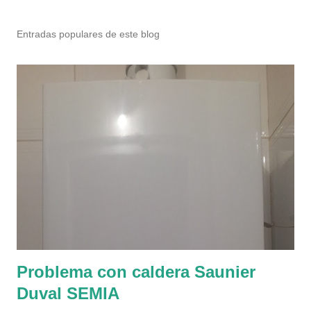
P
u
b
Entradas populares de este blog
l
i
c
a
r
u
n
c
o
m
e
n
t
a
r
Problema con caldera Saunier
i
Duval SEMIA
o