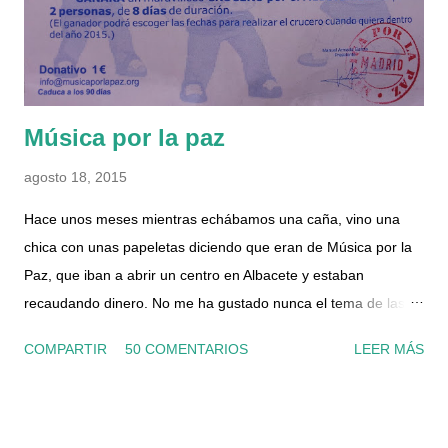
entrada de agua en la caldera. Para quitar el tapón del filtro,
primero hay q...
Música por la paz
agosto 18, 2015
Hace unos meses mientras echábamos una caña, vino una
chica con unas papeletas diciendo que eran de Música por la
Paz, que iban a abrir un centro en Albacete y estaban
recaudando dinero. No me ha gustado nunca el tema de las
papeletas, porque la verdad nunca se si realmente sirven para
COMPARTIR
50 COMENTARIOS
LEER MÁS
algo o no, ni conozco a nadie que le haya tocado algo nunca...
pero al final compramos una. Y desde luego que no fuimos los
únicos, porque las vendía como rosquillas. Hace unos días,
nos encontramos con otra chica que también vendía, y al día