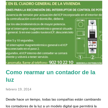
siguiente otra vez otro chico distinto y ya me picó la curiosidad.
Cuando buscas en internet apenas hay información sobre
ellos, y la mitad de lo que aparece es de otra asociación
catalana que se llama Músicos por la paz y la integración ,
estos al menos si parece que hace cosas, ya por lo menos
actualizan el facebook y hay noticias en los medios con datos
concretos de actuaciones y eventos. Sobre la que nos atiene,
en su web realmente no hay n...
Como rearmar un contador de la
luz
febrero 19, 2014
Desde hace un tiempo, todas las compañías están cambiando
los contadores de la luz a un modelo digital que permitirá la