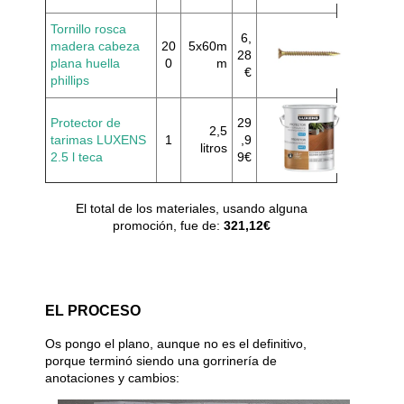
Tornillo rosca
6,
madera cabeza
20
5x60m
28
plana huella
0
m
€
phillips
Protector de
29
2,5
tarimas LUXENS
1
,9
litros
2.5 l teca
9€
El total de los materiales, usando alguna
promoción, fue de:
321,12€
EL PROCESO
Os pongo el plano, aunque no es el definitivo,
porque terminó siendo una gorrinería de
anotaciones y cambios: