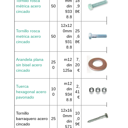
Tornillo rosca
mm
18
métrica acero
50
din
,9
cincado
933
8€
8.8
12x12
Tornillo rosca
0mm
25
metrica acero
50
din
,6
cincado
931
8€
8.8
Arandela plana
m12
7,
25
sin bisel acero
din
20
0
cincado
125a
€
m12
Tuerca
2,
10
din
hexagonal acero
41
0
934
pavonado
€
8.8
12x16
Tornillo
10
0mm
barraquero acero
25
,0
din
cincado
9€
571