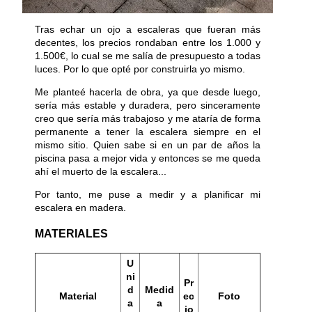
Tras echar un ojo a escaleras que fueran más
decentes, los precios rondaban entre los 1.000 y
1.500€, lo cual se me salía de presupuesto a todas
luces. Por lo que opté por construirla yo mismo.
Me planteé hacerla de obra, ya que desde luego,
sería más estable y duradera, pero sinceramente
creo que sería más trabajoso y me ataría de forma
permanente a tener la escalera siempre en el
mismo sitio. Quien sabe si en un par de años la
piscina pasa a mejor vida y entonces se me queda
ahí el muerto de la escalera...
Por tanto, me puse a medir y a planificar mi
escalera en madera.
MATERIALES
U
ni
Pr
d
Medid
Material
ec
Foto
a
a
io