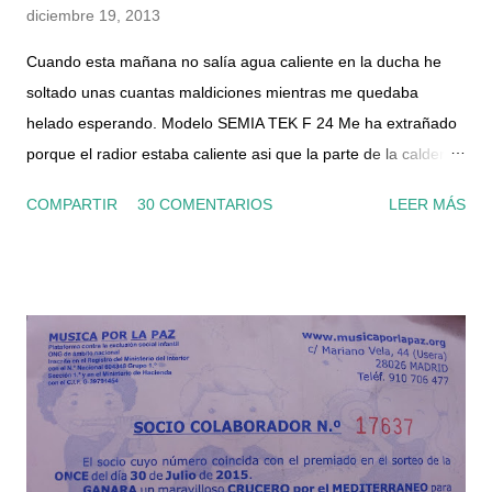
diciembre 19, 2013
Cuando esta mañana no salía agua caliente en la ducha he
soltado unas cuantas maldiciones mientras me quedaba
helado esperando. Modelo SEMIA TEK F 24 Me ha extrañado
porque el radior estaba caliente asi que la parte de la caldera
para calefacción funcionaba, por lo que el suministro de gas y
COMPARTIR
30 COMENTARIOS
LEER MÁS
luz era correcto. Le he dado al botón de rearme, la he
apagado un par de veces y nada, por el grifo solo salía agua
fría. La presión del manómetro también era correcta. He
conseguido el manual en pdf y he visto que tiene un filtro en la
entrada del circuito de agua sanitaria, asi que me he dispuesto
ha echarle un ojo. Por supuesto lo he desconectado de la
corriente, he cortado el gas y la llave de entrada de agua a la
caldera, que es el segundo tubo de la izquierda (la llave es de
color azul). También he abierto un grifo de agua caliente del
baño, por el cual no salía nada ya que había cortado la