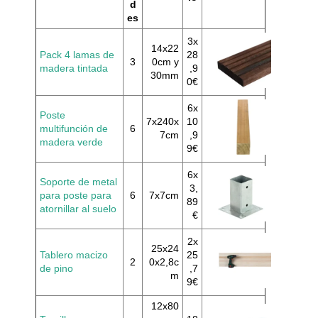
d
es
3x
14x22
Pack 4 lamas de
28
3
0cm y
madera tintada
,9
30mm
0€
6x
Poste
7x240x
10
multifunción de
6
7cm
,9
madera verde
9€
6x
Soporte de metal
3,
para poste para
6
7x7cm
89
atornillar al suelo
€
2x
25x24
Tablero macizo
25
2
0x2,8c
de pino
,7
m
9€
12x80