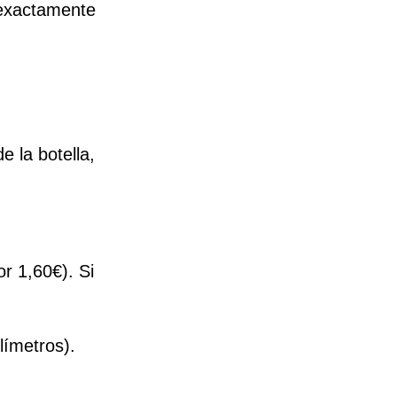
 exactamente
e la botella,
r 1,60€). Si
límetros).