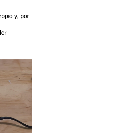
opio y, por
der