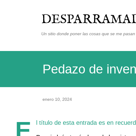
DESPARRAMAD
Un sitio donde poner las cosas que se me pasan 
Pedazo de invent
enero 10, 2024
E
l título de esta entrada es en recuer