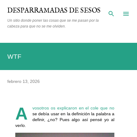
Ir al contenido principal
DESPARRAMADAS DE SESOS
Un sitio donde poner las cosas que se me pasan por la
cabeza para que no se me olviden.
WTF
febrero 13, 2026
A
vosotros os explicaron en el cole que no
se debía usar en la definición la palabra a
definir, ¿no? Pues algo así pensé yo al
verlo.