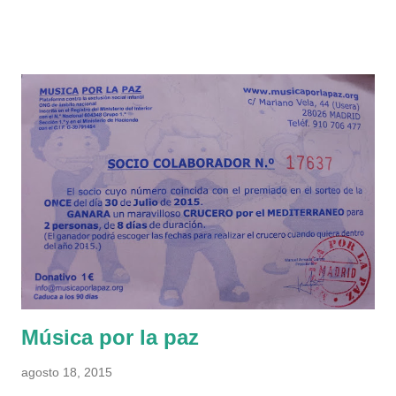
apagado un par de veces y nada, por el grifo solo salía agua
fría. La presión del manómetro también era correcta. He
conseguido el manual en pdf y he visto que tiene un filtro en la
entrada del circuito de agua sanitaria, asi que me he dispuesto
ha echarle un ojo. Por supuesto lo he desconectado de la
corriente, he cortado el gas y la llave de entrada de agua a la
caldera, que es el segundo tubo de la izquierda (la llave es de
color azul). También he abierto un grifo de agua caliente del
baño, por el cual no salía nada ya que había cortado la
entrada de agua en la caldera. Para quitar el tapón del filtro,
primero hay q...
Música por la paz
agosto 18, 2015