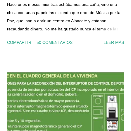
Hace unos meses mientras echábamos una caña, vino una
chica con unas papeletas diciendo que eran de Música por la
Paz, que iban a abrir un centro en Albacete y estaban
recaudando dinero. No me ha gustado nunca el tema de las
papeletas, porque la verdad nunca se si realmente sirven para
COMPARTIR
50 COMENTARIOS
LEER MÁS
algo o no, ni conozco a nadie que le haya tocado algo nunca...
pero al final compramos una. Y desde luego que no fuimos los
únicos, porque las vendía como rosquillas. Hace unos días,
nos encontramos con otra chica que también vendía, y al día
siguiente otra vez otro chico distinto y ya me picó la curiosidad.
Cuando buscas en internet apenas hay información sobre
ellos, y la mitad de lo que aparece es de otra asociación
catalana que se llama Músicos por la paz y la integración ,
estos al menos si parece que hace cosas, ya por lo menos
actualizan el facebook y hay noticias en los medios con datos
concretos de actuaciones y eventos. Sobre la que nos atiene,