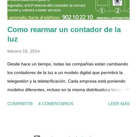
en su web realmente no hay n...
Como rearmar un contador de la
luz
febrero 19, 2014
Desde hace un tiempo, todas las compañías están cambiando
los contadores de la luz a un modelo digital que permitirá la
telegestión y la teletarificación. Cada empresa está poniendo
modelos diferentes, incluso en la misma distribuidora tienen
distintos. Una vez que te lo instalan, te dan una pegatina con
COMPARTIR
4 COMENTARIOS
LEER MÁS
unas instrucciones de lo que hay que hacer si te pasas de
consumo y salta el ICP. Antiguamente si te pasabas de
consumo por un pico (encender al mismo tiempo la lavadora,
el horno, la estufa...) "saltaban los plomos" que eran unos