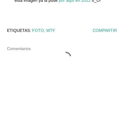
esta imagen ya la puse
por aquí en 2012
o_O!
ETIQUETAS:
FOTO
WTF
COMPARTIR
Comentarios