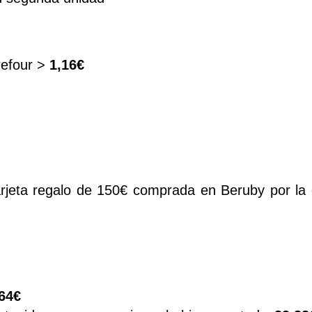
refour >
1,16€
rjeta regalo de 150€ comprada en Beruby por l
64€