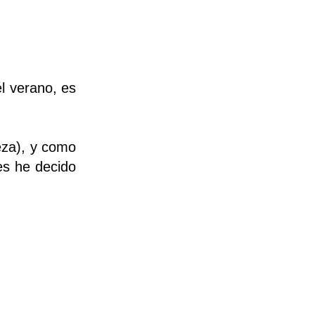
l verano, es
eza), y como
es he decido