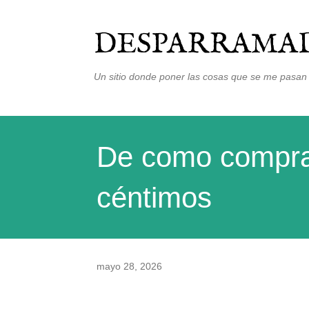
DESPARRAMAD
Un sitio donde poner las cosas que se me pasan 
De como comprar
céntimos
mayo 28, 2026