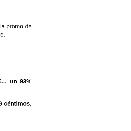
 la promo de
e.
€
... un 93%
6 céntimos
,